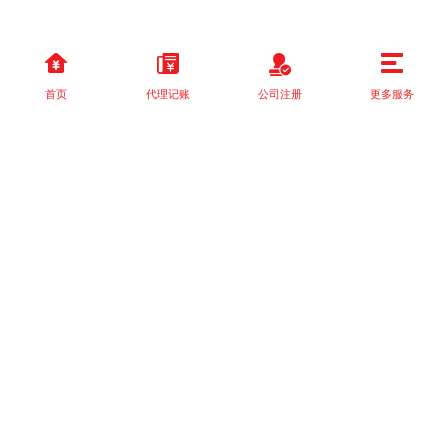
首页
代理记账
公司注册
更多服务
以上就是本站关于[关于《国家税务总局关于落实支持小型微利企业
和个体工商户发展所]的详细介绍。 如果您还有什么疑问或需求，请
【立即咨询】客服或添加VX: XXXXXX由我们的专业顾问免费为您
解答。