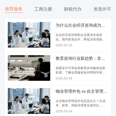
推荐服务
工商注册
财税代办
资质许可
为什么社会经济咨询成为企业决策的必备工具？
社会经济咨询帮助企业看清市场变
化、预判政策走向、降低决策风险，
已成为现代企业不可或缺的决策工
2026-05-25
具。
教育咨询行业新趋势：非许可审批类服务如何助力学校发展？
探索非许可审批类教育咨询服务的新
机遇，了解这类服务如何帮助学校降
低合规成本、提升运营效率，实现高
2026-05-09
质量发展。
物业管理外包 vs 自主管理：哪种方式更适合你的企业？
企业物业管理选外包还是自主？从成
本、效率、风险等维度全面对比，帮
你找到最适合的管理方式。
2026-05-09