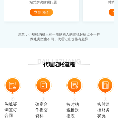
一站式解决财税问题
一站式
立即询价
立
注意：小规模纳税人和一般纳税人的纳税起征点不一样
做账类型也不同，代理记账价格有差异
DAILIJIZHANG
代理记账流程
沟通咨
实时监
确定合
按时纳
询签订
控财务
作提交
税推送
合同
状况
资料
报表